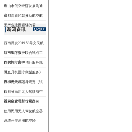
会
眉山市低空经济发展沟通
会
成都高新区就推动航空航
天产业建圈强链的若
新闻资讯
西南局发2019 53号文民航
西南地区管
航空医疗救护联合试点工
作实施方案2019
航空医疗救护飞行服务规
范
《直升机医疗救援服务》
咨询通告AC-13
轻小无人机运行规定（试
行）
四川省民用无人驾驶航空
器安全管理暂行规定
通用航空飞行管制条例
使用民用无人驾驶航空器
系统开展通用航空经