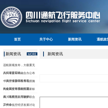
首页
关于中心
新闻资讯
通航政
新闻资讯
新闻资讯
适航新规发布，大载重无
人机审定启动
四川省委军民融合办公布
《四川省加强民用无
中央空管委印发专项措施
向全国空管系统部署
民航局发布强制性国家标
准《民用无人驾驶航
四川省航空医疗救护联合
工作会
泸州市低空经济发展讨论